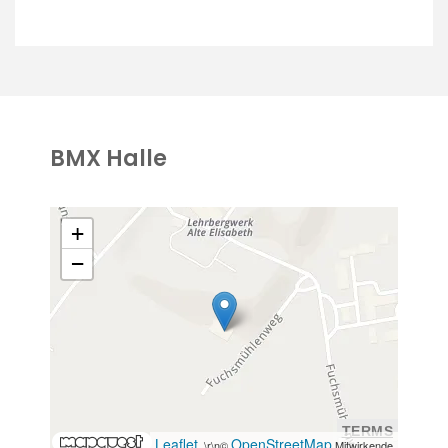
BMX Halle
+
−
TERMS
Leaflet
OpenStreetMap
, \r\n©
Mitwirkende