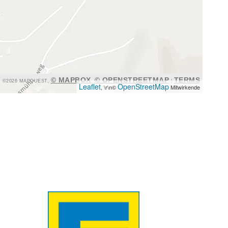
© MAPBOX
© OPENSTREETMAP
TERMS
©2026 MAPQUEST,
,
|
Leaflet
OpenStreetMap
, \r\n©
Mitwirkende