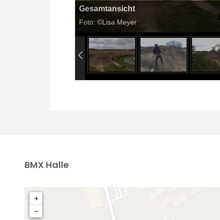
Gesamtansicht
Foto: ©Lisa Meyer
BMX Halle
+
−