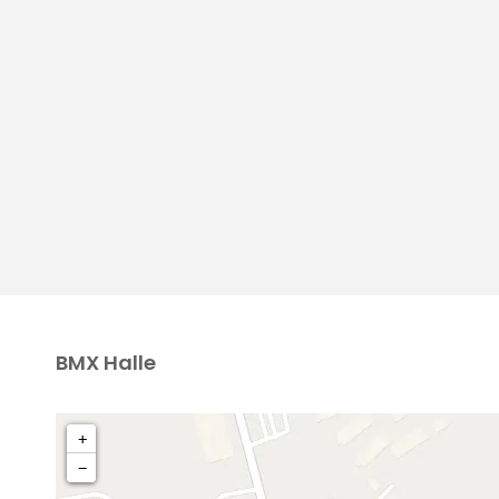
BMX Halle
+
−