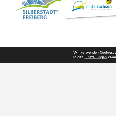
Wir verwenden Cookies, u
In den
Einstellungen
kanns
Sport-Rad Freiberg
|
Holzmarkt Freiberg
|
Schrauben