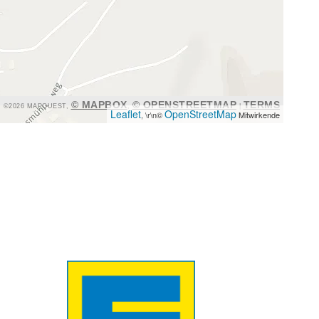
© MAPBOX
© OPENSTREETMAP
TERMS
©2026 MAPQUEST,
,
|
Leaflet
OpenStreetMap
, \r\n©
Mitwirkende