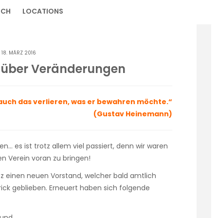
ICH
LOCATIONS
 18. MÄRZ 2016
 über Veränderungen
d auch das verlieren, was er bewahren möchte.“
(Gustav Heinemann)
n… es ist trotz allem viel passiert, denn wir waren
en Verein voran zu bringen!
ez einen neuen Vorstand, welcher bald amtlich
rick geblieben. Erneuert haben sich folgende
eund