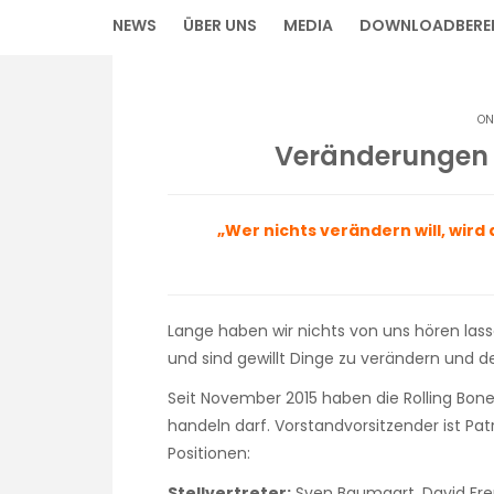
NEWS
ÜBER UNS
MEDIA
DOWNLOADBERE
ON
Veränderungen
„Wer nichts verändern will, wir
Lange haben wir nichts von uns hören lasse
und sind gewillt Dinge zu verändern und d
Seit November 2015 haben die Rolling Bon
handeln darf. Vorstandvorsitzender ist Pat
Positionen:
Stellvertreter:
Sven Baumgart, David Fr