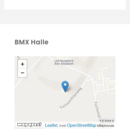
BMX Halle
+
−
TERMS
Leaflet
OpenStreetMap
, \r\n©
Mitwirkende