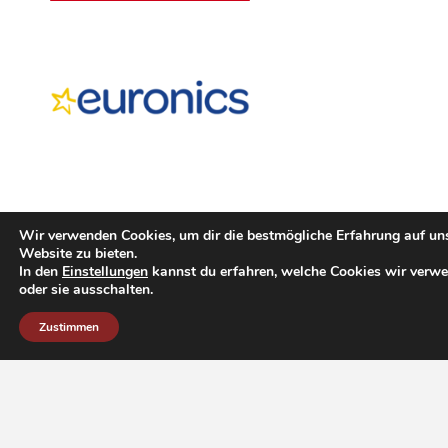
Sport-Rad Freiberg
|
Holzmarkt Freiberg
|
Wir verwenden Cookies, um dir die bestmögliche Erfahrung auf un
Schrauben Listner
|
FTT Fertigteil-Technik
Website zu bieten.
In den
Einstellungen
kannst du erfahren, welche Cookies wir verw
Mayer GmbH
oder sie ausschalten.
Zustimmen