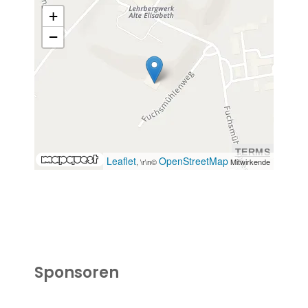
+
−
TERMS
Leaflet
OpenStreetMap
, \r\n©
Mitwirkende
Sponsoren