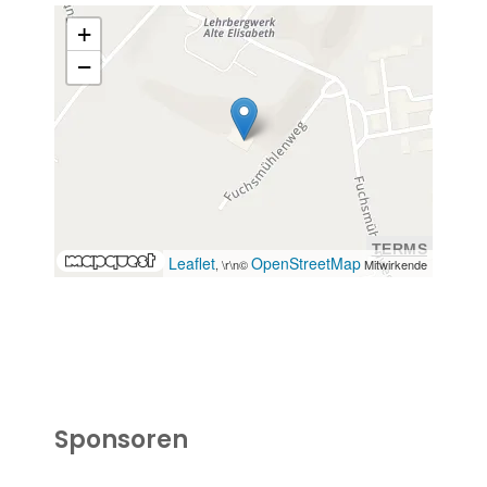
+
−
TERMS
Leaflet
OpenStreetMap
, \r\n©
Mitwirkende
Sponsoren